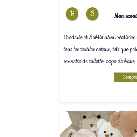
B
S
Mon savoir
Broderie et Sublimation réalisées 
tous les textiles cotons, tels que pe
serviette de toilette, cape de bain, 
Compos