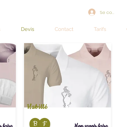
Se connecte
s
Devis
Contact
Tarifs
Habillé
B
F
 faire
Mon savoir faire