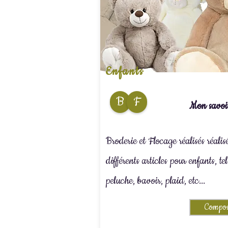
Enfants
B
F
Mon savoir
Broderie et Flocage réalisés réalis
différents articles pour enfants, te
peluche, bavoir, plaid, etc...
Compos