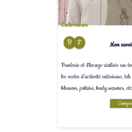
Exterieur
B
F
Mon savoir
Broderie et Flocage réalisés sur to
les vestes d'activité extérieure, tel
blouson, polaire, body warmer, etc.
Compos