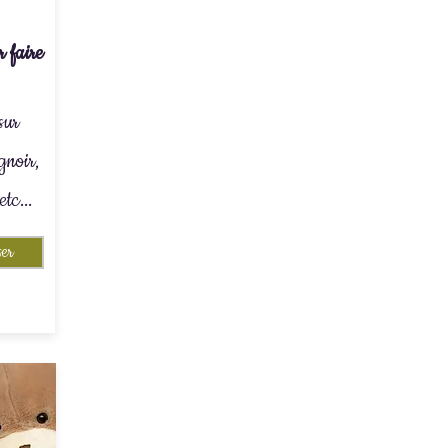
 faire
sur
ignoir,
etc...
er