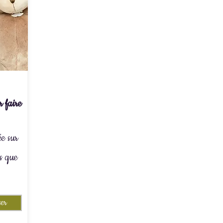
 faire
ée sur
ls que
er