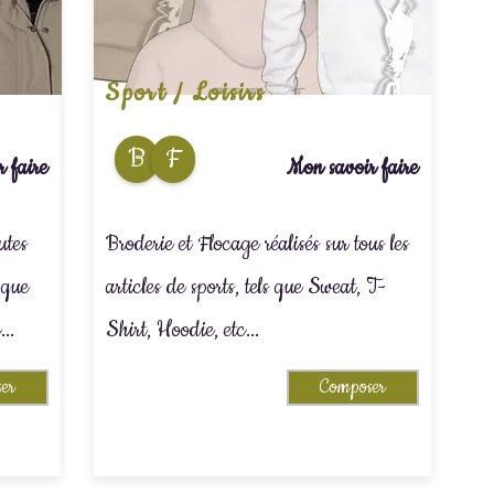
Sport / Loisirs
B
F
 faire
Mon savoir faire
utes
Broderie et Flocage réalisés sur tous les
s que
articles de sports, tels que Sweat, T-
..
Shirt, Hoodie, etc...
er
Composer