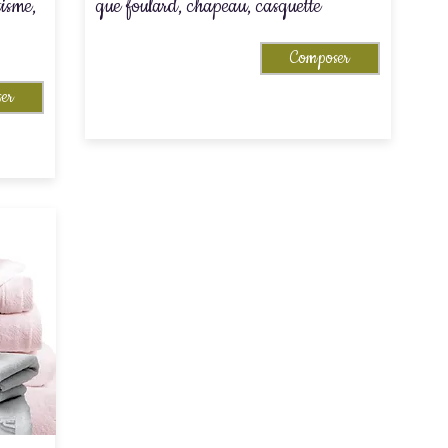
tisme,
que foulard, chapeau, casquette
Composer
er