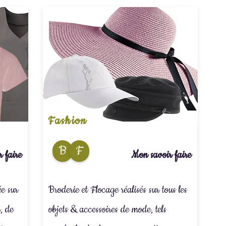
Fashion
B
F
 faire
Mon savoir faire
ée sur
Broderie et Flocage réalisés sur tous les
é, de
objets & accessoires de mode, tels