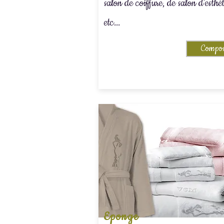
salon de coiffure, de salon d'esthé
etc...
Compos
Eponge