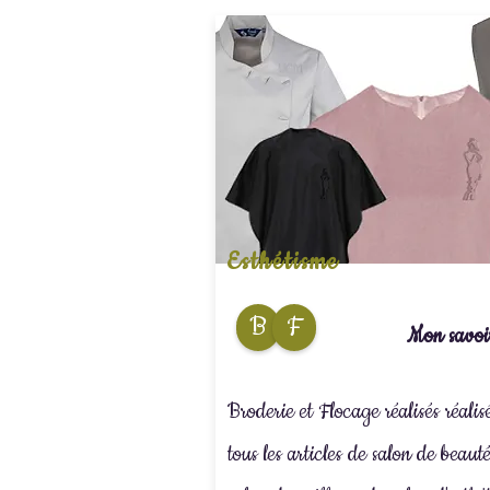
Esthétisme
B
F
Mon savoir
Broderie et Flocage réalisés réalis
tous les articles de salon de beaut