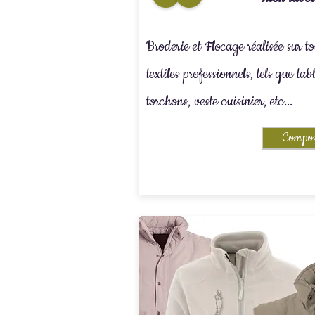
Broderie et Flocage réalisée sur to
textiles professionnels, tels que tabl
torchons, veste cuisinier, etc...
Compos