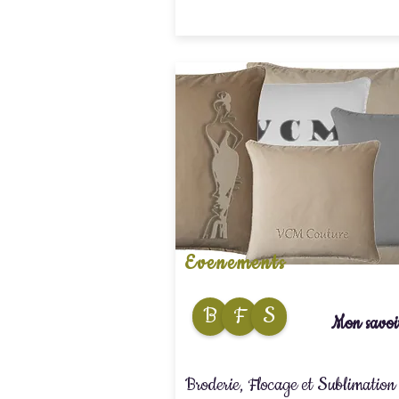
Evenements
B
F
S
Mon savoir
Broderie, Flocage et Sublimation