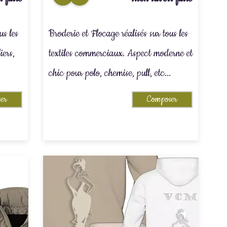
us les
Broderie et Flocage réalisés sur tous les
iers,
textiles commerciaux. Aspect moderne et
chic pour polo, chemise, pull, etc...
er
Composer