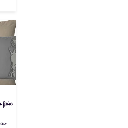
 faire
 sur