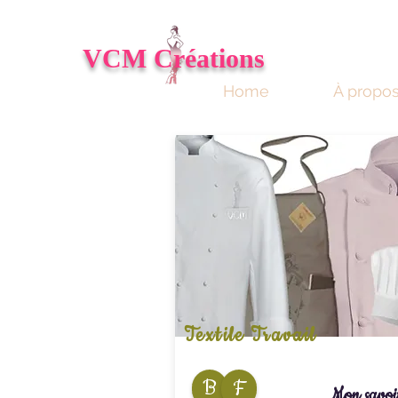
VCM
Créations
Home
À propo
Textile Travail
B
F
Mon savoir