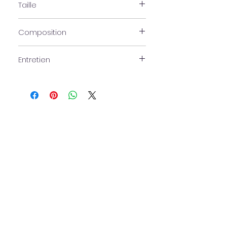
Taille
L - 28 x 18.5 x 10 cm
Composition
100% toile de coton brossé 407g / m2++
Entretien
Nettoyage à l'éponge uniquement