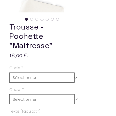
Trousse -
Pochette
"Maitresse"
Prix
18,00 €
Choix
*
Choix
*
Texte (facultatif)