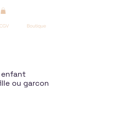
r
CGV
Boutique
 enfant
ille ou garcon