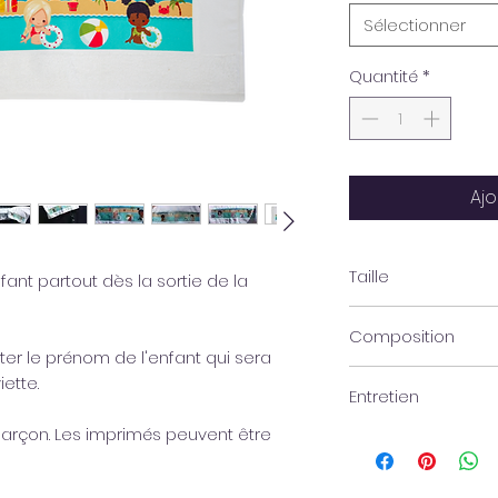
Sélectionner
Quantité
*
Ajo
Taille
fant partout dès la sortie de la
50x100 cm
Composition
er le prénom de l'enfant qui sera
Correspond ÖKOTEX,
ette.
Entretien
Eponge 100% Coton
Bordure en polyeste
 garçon. Les imprimés peuvent être
Lavable jusqu' à 60°