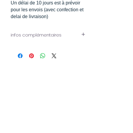
Un délai de 10 jours est à prévoir
pour les envois (avec confection et
delai de livraison)
infos complémentaires
Puzzle en carton.
Dimensions: env. 29,7 x 21 cm
Nombre de pièces: 120