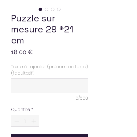
Puzzle sur
mesure 29 *21
cm
Prix
18,00 €
Texte à rajouter (prénom ou texte)
(facultatif)
0/500
Quantité
*