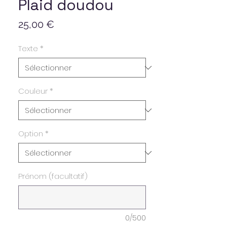
Plaid doudou
Prix
25,00 €
Texte
*
Couleur
*
Option
*
Prénom (facultatif)
0/500