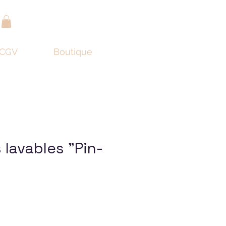
r
CGV
Boutique
 lavables "Pin-