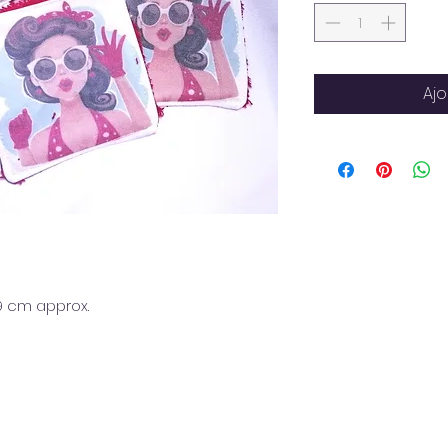
Ajo
9 cm approx.
é