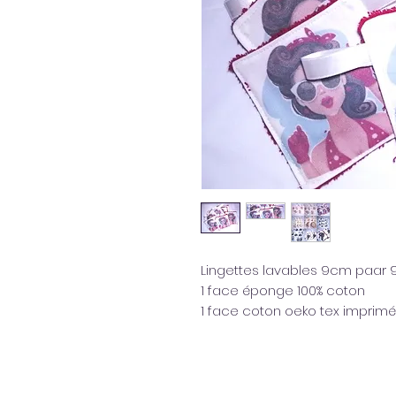
Lingettes lavables 9cm paar 
1 face éponge 100% coton
1 face coton oeko tex imprim