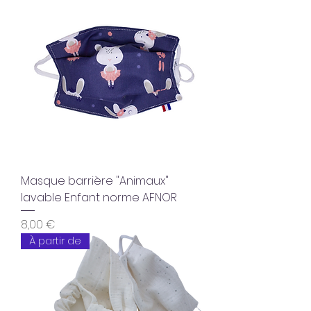
Masque barrière "Animaux"
lavable Enfant norme AFNOR
Prix
8,00 €
À partir de