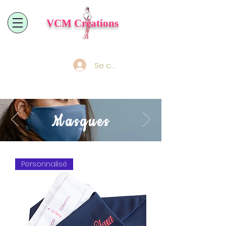
VCM
Créations
Se connecter
Masques
Personnalisé