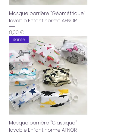
Masque barrière "Géométrique"
lavable Enfant norme AFNOR
Prix
8,00 €
Santé
Masque barrière "Classique"
lavable Enfant norme AFNOR