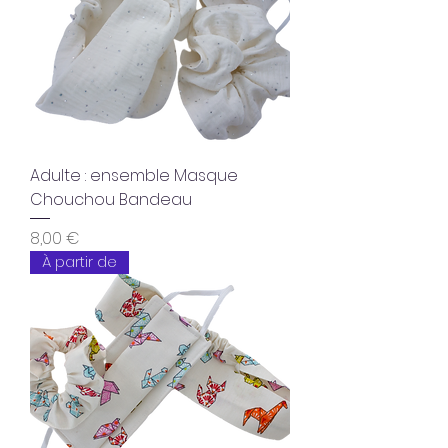
Adulte : ensemble Masque
Chouchou Bandeau
Prix
8,00 €
À partir de