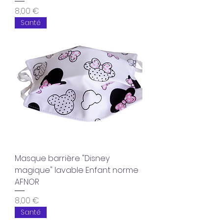
Prix
8,00 €
Santé
Masque barrière "Disney
magique" lavable Enfant norme
AFNOR
Prix
8,00 €
Santé