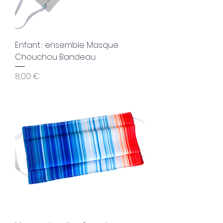
Enfant : ensemble Masque
Chouchou Bandeau
Prix
8,00 €