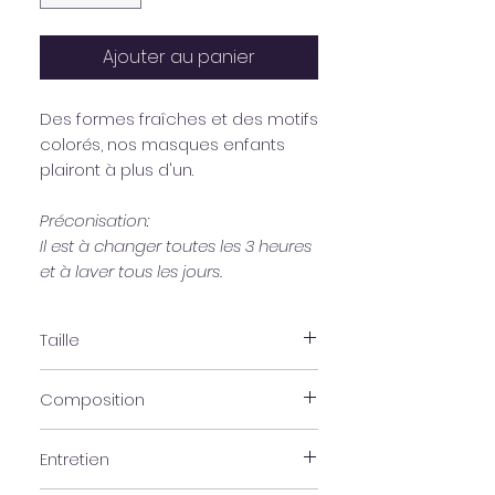
Ajouter au panier
Des formes fraîches et des motifs
colorés, nos masques enfants
plairont à plus d'un.
Préconisation:
Il est à changer toutes les 3 heures
et à laver tous les jours.
Taille
4 - 7 ans = 15 cm sur 7 cm en position
Composition
fermé
7 - 14 ans = 17 cm sur 8 cm en
Coton
position fermé
Entretien
Polyester