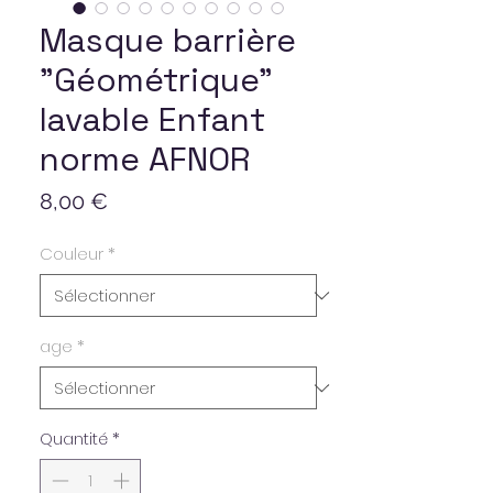
Masque barrière
"Géométrique"
lavable Enfant
norme AFNOR
Prix
8,00 €
Couleur
*
age
*
Quantité
*